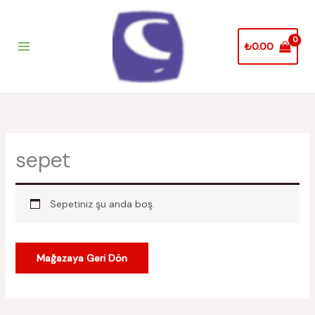
İçeriğe
atla
₺
0.00
sepet
Sepetiniz şu anda boş.
Mağazaya Geri Dön